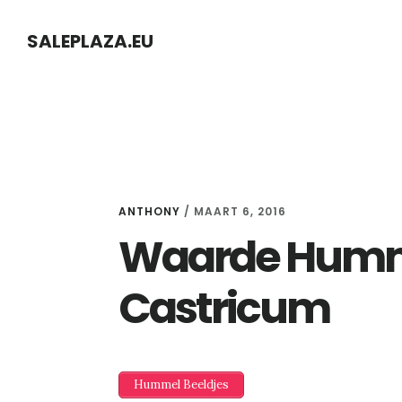
Skip
Skip
SALEPLAZA.EU
to
to
content
primary
sidebar
ANTHONY
/
MAART 6, 2016
Waarde Humme
Castricum
Hummel Beeldjes