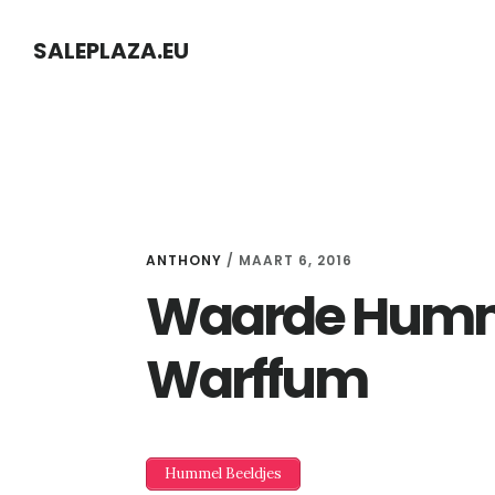
Skip
Skip
SALEPLAZA.EU
to
to
content
primary
sidebar
ANTHONY
/
MAART 6, 2016
Waarde Humme
Warffum
Hummel Beeldjes