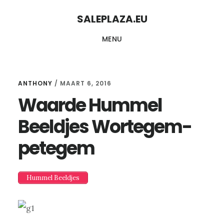
Skip
Skip
SALEPLAZA.EU
to
to
MENU
content
primary
sidebar
ANTHONY
/
MAART 6, 2016
Waarde Hummel
Beeldjes Wortegem-
petegem
Hummel Beeldjes