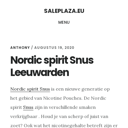
Skip
Skip
SALEPLAZA.EU
to
to
MENU
content
primary
sidebar
ANTHONY
/
AUGUSTUS 19, 2020
Nordic spirit Snus
Leeuwarden
Nordic spirit Snus
is een nieuwe generatie op
het gebied van Nicotine Pouches. De Nordic
spirit
Snus
zijn in verschillende smaken
verkrijgbaar . Houd je van scherp of juist van
zoet? Ook wat het nicotinegehalte betreft zijn er