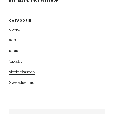
BESTELLEN
,
SNUS WEBSHOP
Primary
CATAGORIE
covid
Sidebar
seo
snus
taxatie
vitrinekasten
Zweedse snus
Search