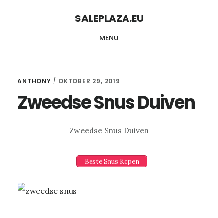
Skip
Skip
SALEPLAZA.EU
to
to
MENU
content
primary
sidebar
ANTHONY
/
OKTOBER 29, 2019
Zweedse Snus Duiven
Zweedse Snus Duiven
Beste Snus Kopen