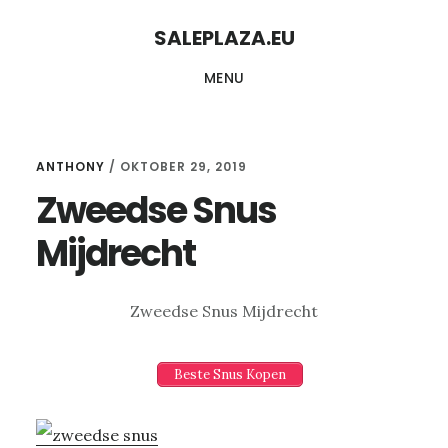
Skip
Skip
SALEPLAZA.EU
to
to
MENU
content
primary
sidebar
ANTHONY
/
OKTOBER 29, 2019
Zweedse Snus
Mijdrecht
Zweedse Snus Mijdrecht
Beste Snus Kopen