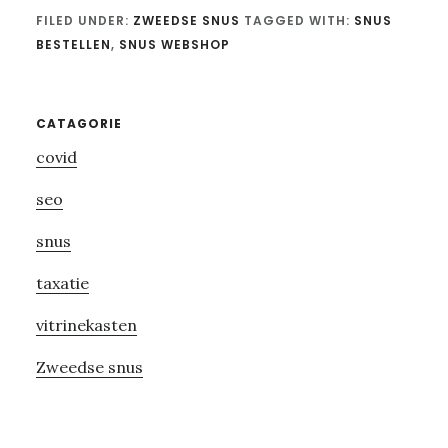
FILED UNDER:
ZWEEDSE SNUS
TAGGED WITH:
SNUS
BESTELLEN
,
SNUS WEBSHOP
Primary
CATAGORIE
covid
Sidebar
seo
snus
taxatie
vitrinekasten
Zweedse snus