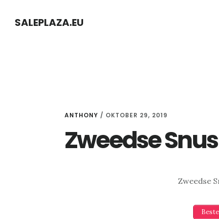
Skip
Skip
SALEPLAZA.EU
to
to
content
primary
sidebar
ANTHONY
/
OKTOBER 29, 2019
Zweedse Snus
Zweedse S
Beste