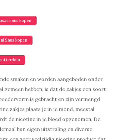
s.nl snus kopen
.nl Snus kopen
rotterdam
illende smaken en worden aangeboden onder
l gemeen hebben, is dat de zakjes een soort
 poedervorm is gebracht en zijn vermengd
tine zakjes plaats je in je mond, meestal
wordt de nicotine in je bloed opgenomen. De
lemaal hun eigen uitstraling en diverse
m: een zeer veelzijdig nicotine product dat