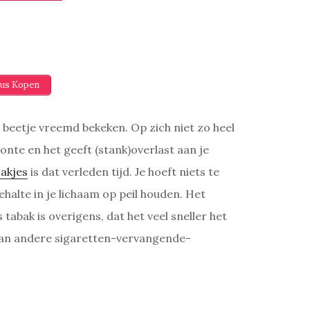
us Kopen
beetje vreemd bekeken. Op zich niet zo heel
nte en het geeft (stank)overlast aan je
zakjes
is dat verleden tijd. Je hoeft niets te
halte in je lichaam op peil houden. Het
abak is overigens, dat het veel sneller het
 dan andere sigaretten-vervangende-