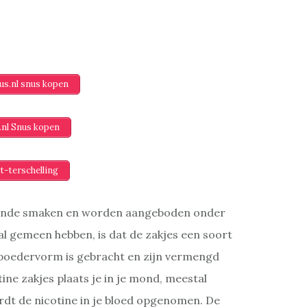
s.nl snus kopen
.nl Snus kopen
t-terschelling
illende smaken en worden aangeboden onder
l gemeen hebben, is dat de zakjes een soort
 poedervorm is gebracht en zijn vermengd
tine zakjes plaats je in je mond, meestal
wordt de nicotine in je bloed opgenomen. De