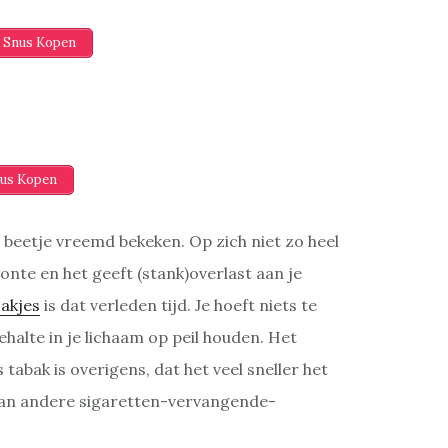
 Snus Kopen
us Kopen
beetje vreemd bekeken. Op zich niet zo heel
nte en het geeft (stank)overlast aan je
zakjes
is dat verleden tijd. Je hoeft niets te
halte in je lichaam op peil houden. Het
abak is overigens, dat het veel sneller het
 dan andere sigaretten-vervangende-