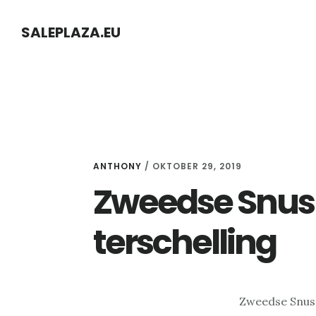
Skip
Skip
SALEPLAZA.EU
to
to
content
primary
sidebar
ANTHONY
/
OKTOBER 29, 2019
Zweedse Snus
terschelling
Zweedse Snus 