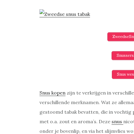
ZweedseSnu
Snussers
Snus wes
Snus kopen
zijn te verkrijgen in versch
verschillende merknamen. Wat ze allemaa
gestoomd tabak bevatten, die in vochtig
met o.a. zout en aroma’s. Deze
snus
nico
onder je bovenlip, en via het slijmvlies 