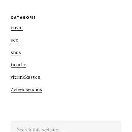
Primary
CATAGORIE
covid
Sidebar
seo
snus
taxatie
vitrinekasten
Zweedse snus
Search