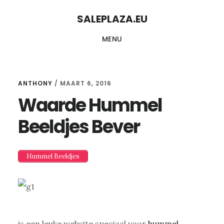
Skip
Skip
SALEPLAZA.EU
to
to
MENU
content
primary
sidebar
ANTHONY
/
MAART 6, 2016
Waarde Hummel
Beeldjes Bever
Hummel Beeldjes
is een leuke website speciaal voor
hummel