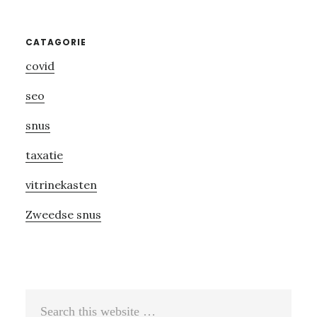
Primary
CATAGORIE
covid
Sidebar
seo
snus
taxatie
vitrinekasten
Zweedse snus
Search