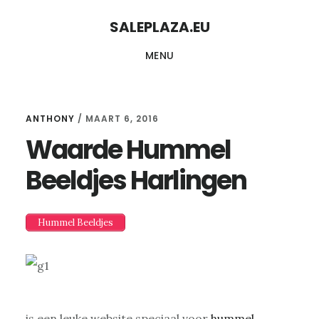
Skip
Skip
SALEPLAZA.EU
to
to
MENU
content
primary
sidebar
ANTHONY
/
MAART 6, 2016
Waarde Hummel
Beeldjes Harlingen
Hummel Beeldjes
is een leuke website speciaal voor
hummel