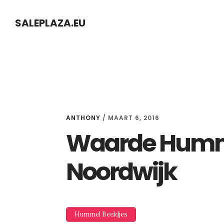
Skip
Skip
SALEPLAZA.EU
to
to
content
primary
sidebar
ANTHONY
/
MAART 6, 2016
Waarde Humme
Noordwijk
Hummel Beeldjes