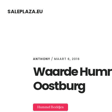
Skip
Skip
SALEPLAZA.EU
to
to
content
primary
sidebar
ANTHONY
/
MAART 6, 2016
Waarde Humme
Oostburg
Hummel Beeldjes